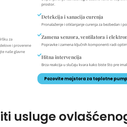
prostor.
Detekcija i sanacija curenja
Pronalaženje i otklanjanje curenja za bezbedan i p
Zamena senzora, ventilatora i elektro
dršku za
Popravke i zamena ključnih komponenti radi optim
 delove i proverene
jte naše glavne
Hitna intervencija
Brza reakcija u slučaju kvara kako biste što pre i
Pozovite majstora za toplotne pum
titi usluge ovlašćeno