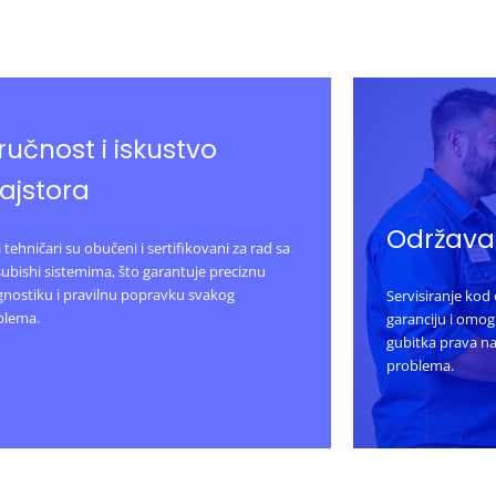
ručnost i iskustvo
ajstora
Održavan
 tehničari su obučeni i sertifikovani za rad sa
ubishi sistemima, što garantuje preciznu
gnostiku i pravilnu popravku svakog
Servisiranje kod
blema.
garanciju i omo
gubitka prava n
problema.