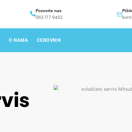
Pozovite nas
Piši
063 177 9452
kont
O NAMA
CENOVNIK
vis