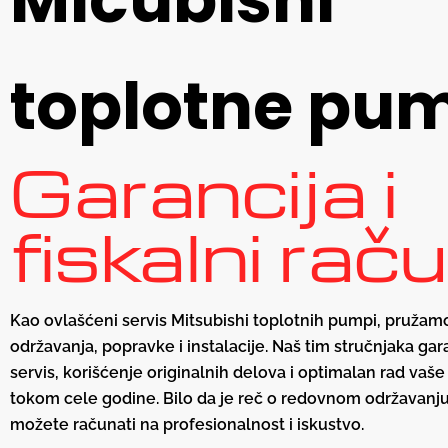
toplotne pu
Garancija i
fiskalni rač
Kao ovlašćeni servis Mitsubishi toplotnih pumpi, pruža
održavanja, popravke i instalacije. Naš tim stručnjaka gar
servis, korišćenje originalnih delova i optimalan rad va
tokom cele godine. Bilo da je reč o redovnom održavanju i
možete računati na profesionalnost i iskustvo.