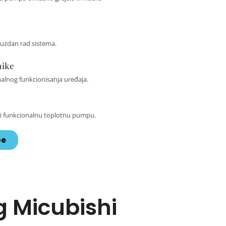
ouzdan rad sistema.
nike
alnog funkcionisanja uređaja.
mali funkcionalnu toplotnu pumpu.
pe
g Micubishi