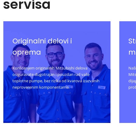
servisa
Originalni delovi i
St
oprema
m
Korišćenjem originalnih Mitsubishi delova
Naši
osiguravate dugotrajan i pouzdan rad vaše
Mits
toplotne pumpe, bez rizika od kvarova izazvanih
dija
neproverenim komponentama.
pro