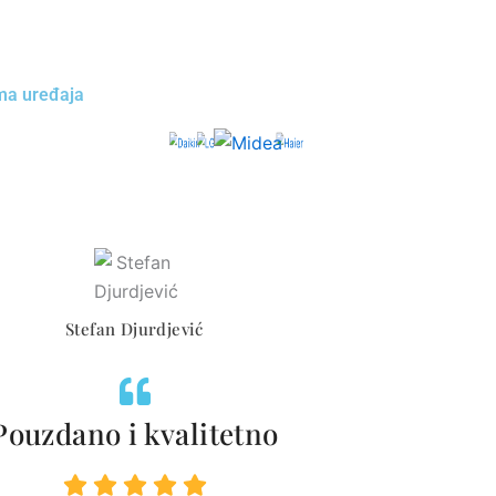
ima uređaja
Stefan Djurdjević
Pouzdano i kvalitetno