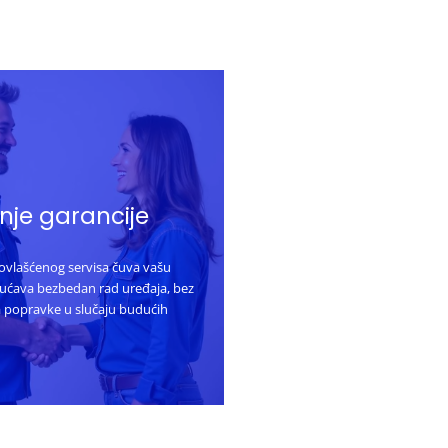
je garancije
 ovlašćenog servisa čuva vašu
gućava bezbedan rad uređaja, bez
a popravke u slučaju budućih