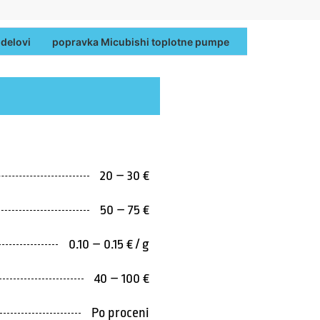
a Micubishi toplotne pumpe
Brz dolazak na adresu
Garanc
20 – 30 €
50 – 75 €
0.10 – 0.15 € / g
40 – 100 €
Po proceni