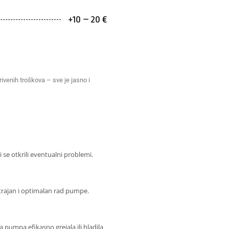
+10 – 20 €
venih troškova – sve je jasno i
 se otkrili eventualni problemi.
trajan i optimalan rad pumpe.
pumpa efikasno grejala ili hladila