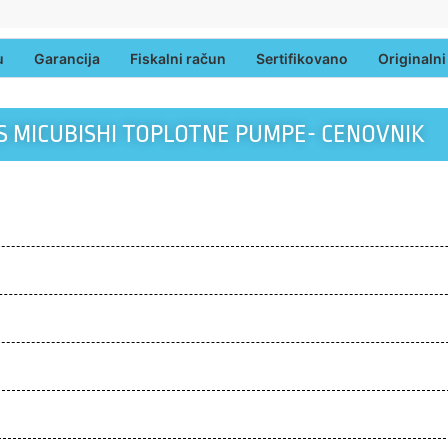
Fiskalni račun
Sertifikovano
Originalni delovi
popravk
S MICUBISHI TOPLOTNE PUMPE- CENOVNIK