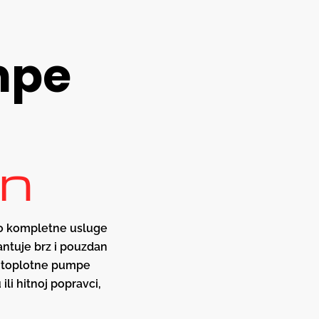
mpe
un
mo kompletne usluge
antuje brz i pouzdan
še toplotne pumpe
li hitnoj popravci,