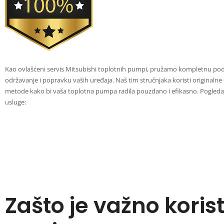
Kao ovlašćeni servis Mitsubishi toplotnih pumpi, pružamo kompletnu po
održavanje i popravku vaših uređaja. Naš tim stručnjaka koristi originalne
metode kako bi vaša toplotna pumpa radila pouzdano i efikasno. Pogleda
usluge:
Zašto je važno koris