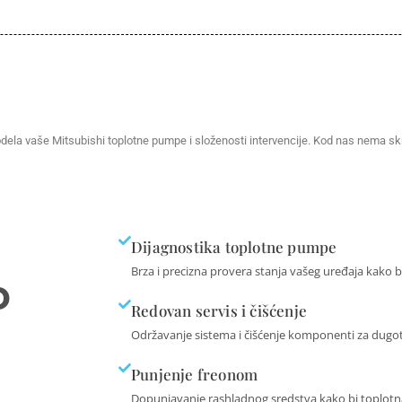
la vaše Mitsubishi toplotne pumpe i složenosti intervencije. Kod nas nema skri
Dijagnostika toplotne pumpe
Brza i precizna provera stanja vašeg uređaja kako bi
o
Redovan servis i čišćenje
Održavanje sistema i čišćenje komponenti za dugo
Punjenje freonom
Dopunjavanje rashladnog sredstva kako bi toplotna 