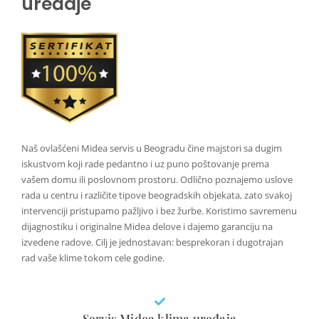
uređaje
Naš ovlašćeni Midea servis u Beogradu čine majstori sa dugim
iskustvom koji rade pedantno i uz puno poštovanje prema
vašem domu ili poslovnom prostoru. Odlično poznajemo uslove
rada u centru i različite tipove beogradskih objekata, zato svakoj
intervenciji pristupamo pažljivo i bez žurbe. Koristimo savremenu
dijagnostiku i originalne Midea delove i dajemo garanciju na
izvedene radove. Cilj je jednostavan: besprekoran i dugotrajan
rad vaše klime tokom cele godine.
Servis Midea klima uređaja