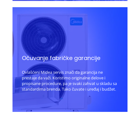
Očuvanje fabričke garancije
Ovlašćeni Midea servis znači da garancija ne
prestaje da važi. Koristimo originalne delove i
propisane procedure, pa je svaki zahvat u skladu sa
standardima brenda. Tako čuvate i uređaj i budžet.