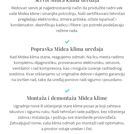
Redovan servis je najjednostavniji način da produžite radni vek
vaše Midea klime i smanjite potrošnju. Naši sertifikovani tehničari
pregledaju elektroniku, izmere pritiske, očiste isparivač i
kondenzator, dezinfikuju kadicu i filtere i po potrebi podešavaju
režime rada.
Popravka Midea klima uređaja
Kad Midea klima stane, reagujemo odmah. Na licu mesta radimo
kompletnu dijagnostiku, proveravamo elektroniku, senzore,
ventilator i rad kompresora, kao i moguće curenje rashladnog
sredstva. Kvar otklanjamo uz originalne delove i dajemo garanciju
na izvršen rad, tako da uređaj ponovo radi sigurno i pouzdano.
Montaža i demontaža Midea klime
Ugradnja nove ili uklanjanje stare klime posao je koji zahteva
iskustvo i sigurnu ruku. Naši tehničari rade pažljivo, bez oštećenja
zidova i instalacija, i poštuju sve standarde proizvođača.
Zahvaljujući tome, vaša klima odmah po montaži radi optimalno,
a prostor ostaje uredan i čist.