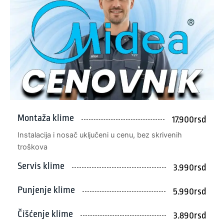
Montaža klime
17.900rsd
Instalacija i nosač uključeni u cenu, bez skrivenih
troškova
Servis klime
3.990rsd
Punjenje klime
5.990rsd
Čišćenje klime
3.890rsd