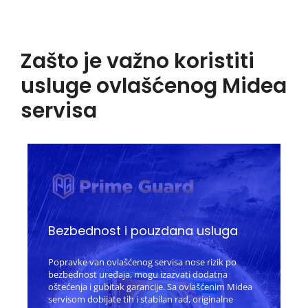
Zašto je važno koristiti
usluge ovlašćenog Midea
servisa
Bezbednost i pouzdana usluga
Popravke van ovlašćenog servisa nose rizik po
bezbednost uređaja, mogu izazvati dodatna
oštećenja i gubitak garancije. Sa ovlašćenim Midea
servisom dobijate tih i stabilan rad, originalne