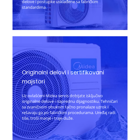
delove i postupke usklađene sa fabričkim
standardima.
Originalni delovi i sertifikovani
majstori
Uz ovlašćeni Midea servis dobijate isključivo
originalne delove i naprednu dijagnostiku. Tehničari
sa zvaničnom obukom tačno pronalaze uzrok i
rešavaju ga po fabričkim procedurama. Uređaj radi
tiše, troši manje i traje duže.