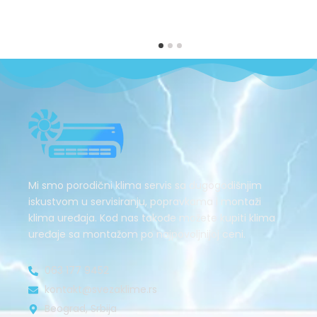
Mi smo porodični klima servis sa dugogodišnjim
iskustvom u servisiranju, popravkama i montaži
klima uređaja. Kod nas takođe možete kupiti klima
uređaje sa montažom po najpovoljnijoj ceni.
063 177 9452
kontakt@svezaklime.rs
Beograd, Srbija