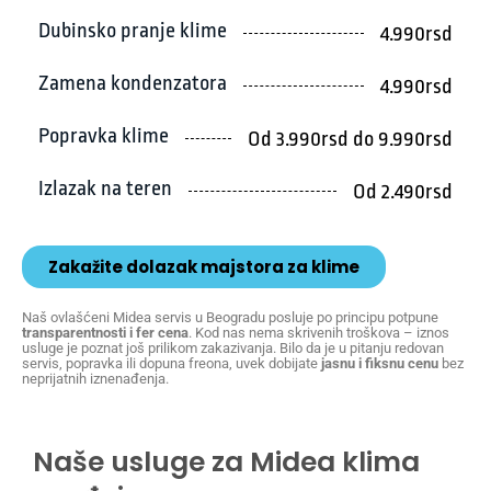
Dubinsko pranje klime
4.990rsd
Zamena kondenzatora
4.990rsd
Popravka klime
Od 3.990rsd do 9.990rsd
Izlazak na teren
Od 2.490rsd
Zakažite dolazak majstora za klime
Naš ovlašćeni Midea servis u Beogradu posluje po principu potpune
transparentnosti i fer cena
. Kod nas nema skrivenih troškova – iznos
usluge je poznat još prilikom zakazivanja. Bilo da je u pitanju redovan
servis, popravka ili dopuna freona, uvek dobijate
jasnu i fiksnu cenu
bez
neprijatnih iznenađenja.
Naše usluge za Midea klima