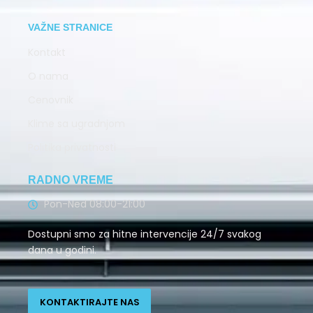
VAŽNE STRANICE
Kontakt
O nama
Cenovnik
Klime sa ugradnjom
Politika privatnosti
RADNO VREME
Pon-Ned 08:00-21:00
Dostupni smo za hitne intervencije 24/7 svakog
dana u godini.
KONTAKTIRAJTE NAS