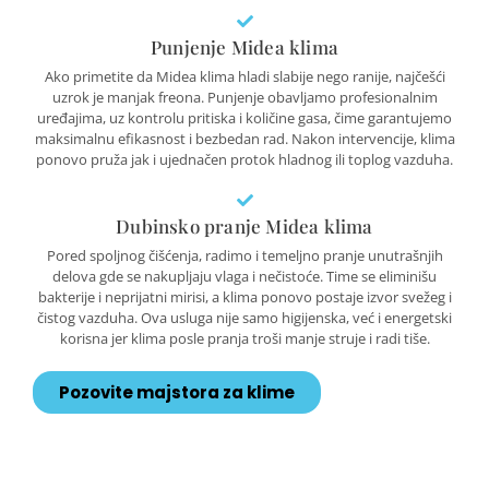
Punjenje Midea klima
Ako primetite da Midea klima hladi slabije nego ranije, najčešći
uzrok je manjak freona. Punjenje obavljamo profesionalnim
uređajima, uz kontrolu pritiska i količine gasa, čime garantujemo
maksimalnu efikasnost i bezbedan rad. Nakon intervencije, klima
ponovo pruža jak i ujednačen protok hladnog ili toplog vazduha.
Dubinsko pranje Midea klima
Pored spoljnog čišćenja, radimo i temeljno pranje unutrašnjih
delova gde se nakupljaju vlaga i nečistoće. Time se eliminišu
bakterije i neprijatni mirisi, a klima ponovo postaje izvor svežeg i
čistog vazduha. Ova usluga nije samo higijenska, već i energetski
korisna jer klima posle pranja troši manje struje i radi tiše.
Pozovite majstora za klime