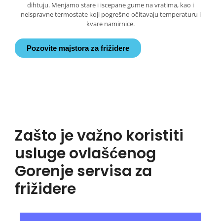
dihtuju. Menjamo stare i iscepane gume na vratima, kao i
neispravne termostate koji pogrešno očitavaju temperaturu i
kvare namirnice.
Pozovite majstora za frižidere
Zašto je važno koristiti
usluge ovlašćenog
Gorenje servisa za
frižidere