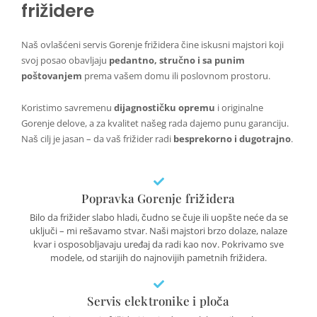
frižidere
Naš ovlašćeni servis Gorenje frižidera čine iskusni majstori koji
svoj posao obavljaju
pedantno, stručno i sa punim
poštovanjem
prema vašem domu ili poslovnom prostoru.
Koristimo savremenu
dijagnostičku opremu
i originalne
Gorenje delove, a za kvalitet našeg rada dajemo punu garanciju.
Naš cilj je jasan – da vaš frižider radi
besprekorno i dugotrajno
.
Popravka Gorenje frižidera
Bilo da frižider slabo hladi, čudno se čuje ili uopšte neće da se
uključi – mi rešavamo stvar. Naši majstori brzo dolaze, nalaze
kvar i osposobljavaju uređaj da radi kao nov. Pokrivamo sve
modele, od starijih do najnovijih pametnih frižidera.
Servis elektronike i ploča