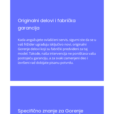
Originalni delovi i fabrička
garancija
Kada angažujete ovlašćeni servis, sigurni ste da se u
vaš frižider ugrađuju isključivo novi, originalni
Gorenje delovi koji su fabrički predviđeni za taj
model. Takođe, naša intervencija ne poništava vašu
postojeću garanciju, a za svaki zamenjeni deo i
izvršeni rad dobijate pisanu potvrdu.
Specifično znanje za Gorenje