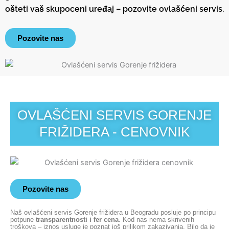
ošteti vaš skupoceni uređaj – pozovite ovlašćeni servis.
Pozovite nas
Ovlašćeni servis Gorenje frižidera
OVLAŠĆENI SERVIS GORENJE
FRIŽIDERA - CENOVNIK
Pozovite nas
Naš ovlašćeni servis Gorenje frižidera u Beogradu posluje po principu
potpune
transparentnosti i fer cena
. Kod nas nema skrivenih
troškova – iznos usluge je poznat još prilikom zakazivanja. Bilo da je