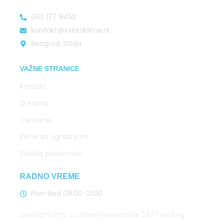
063 177 9452
kontakt@svezaklime.rs
Beograd, Srbija
VAŽNE STRANICE
Kontakt
O nama
Cenovnik
Klime sa ugradnjom
Politika privatnosti
RADNO VREME
Pon-Ned 08:00-21:00
Dostupni smo za hitne intervencije 24/7 svakog