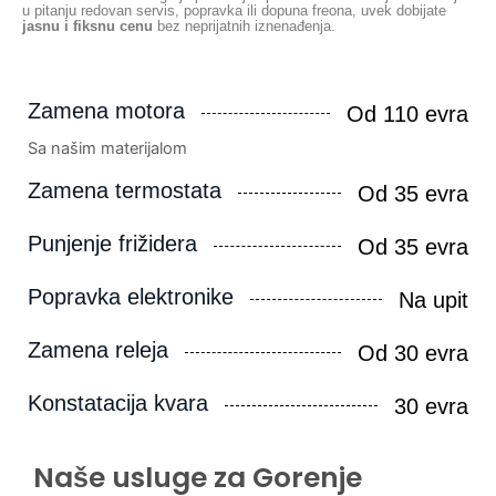
u pitanju redovan servis, popravka ili dopuna freona, uvek dobijate
jasnu i fiksnu cenu
bez neprijatnih iznenađenja.
Zamena motora
Od 110 evra
Sa našim materijalom
Zamena termostata
Od 35 evra
Punjenje frižidera
Od 35 evra
Popravka elektronike
Na upit
Zamena releja
Od 30 evra
Konstatacija kvara
30 evra
Naše usluge za Gorenje