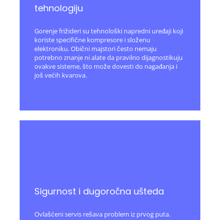
tehnologiju
Gorenje frižideri su tehnološki napredni uređaji koji
koriste specifične kompresore i složenu
elektroniku. Obični majstori često nemaju
potrebno znanje ni alate da pravilno dijagnostikuju
ovakve sisteme, što može dovesti do nagađanja i
još većih kvarova.
Sigurnost i dugoročna ušteda
Ovlašćeni servis rešava problem iz prvog puta.